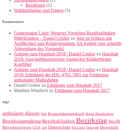
Bezirkstag
(2)
Wahlprüfsteine und Fragen
(3)
Kommentare
Gemeinsame Linie: Weiteres Vorgehen Bezirkskliniken
Mittelfranken – Daniel Gruber
zu
Jetzt ist Schluss mit
Ausflüchten und Relativierungen. Ich fordere eine schnelle
Abberufung des Vorstands!
Anträge zum Haushalt 2018 | Daniel Gruber
zu
Haushalt
2018: Anschubfinanzierung Ansbacher Kindertheater
Kopfüber
Anträge zum Haushalt 2018 | Daniel Gruber
zu
Haushalt
2018: Erhöhung der HSt. 4701.7001 zur Förderung
ambulanter Maßnahmen
Daniel Gruber
zu
Erklärung zum Haushalt 2017
Matthias Windisch
zu
Erklärung zum Haushalt 2017
tags
ambulante dienste
bda
Bestandsdatenauskunft
Bezirk Mittelfranken
Bezirkstag
Bezirksjugendring
Bezirkskliniken
BezJR
Datenschutz
Bürgerbeteiligung
csu
Drogenhilfe
CETA
Die Linke
Dokupäd