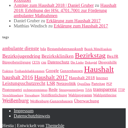
Kopfüber
Anträge zum Haushalt 2018 | Daniel Gruber
zu
Haushalt
2018: Erhöhung der HSt. 4701.7001 zur Förderung
ambulanter Maßnahmen
Daniel Gruber
zu
Erklärung zum Haushalt 2017
Matthias Windisch
zu
Erklärung zum Haushalt 2017
tags
ambulante dienste
bda
Bestandsdatenauskunft
Bezirk Mittelfranken
Bezirkstag
Bezirksjugendring
Bezirkskliniken
BezJR
Datenschutz
Bürgerbeteiligung
csu
Drogenhilfe
CETA
Die Linke
Dokupäd
Haushalt
Google
Gunzenhausen
Fraktion
Freihandelsabkommen
Haushalt 2017
haushalt 2016
Haushalt 2018
Internet
Leistungsschutzrecht
LSR
Netzpolitik
Parteitag
OpenData
PGP
transparenz
Rede
Piratenpartei
rechtsextremismus
Sitzungsunterlagen
TiSA
TTIP
Veröffentlichung
Wahlprogramm
Wahlprüfsteine
Verschlüsselung
Verwaltung
Weißenburg
Überwachung
Weißenburg-Gunzenhausen
Impressum
Datenschutzhinweis
Hestia | Entwickelt von
ThemeIsle