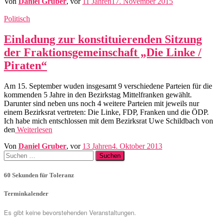
Von
Daniel Gruber
, vor
11 Jahren
17. November 2015
Politisch
Einladung zur konstituierenden Sitzung
der Fraktionsgemeinschaft „Die Linke /
Piraten“
Am 15. September wuden insgesamt 9 verschiedene Parteien für die
kommenden 5 Jahre in den Bezirkstag Mittelfranken gewählt.
Darunter sind neben uns noch 4 weitere Parteien mit jeweils nur
einem Bezirksrat vertreten: Die Linke, FDP, Franken und die ÖDP.
Ich habe mich entschlossen mit dem Bezirksrat Uwe Schildbach von
den
Weiterlesen
Von
Daniel Gruber
, vor
13 Jahren
4. Oktober 2013
Suchen
nach:
60 Sekunden für Toleranz
Terminkalender
Es gibt keine bevorstehenden Veranstaltungen.