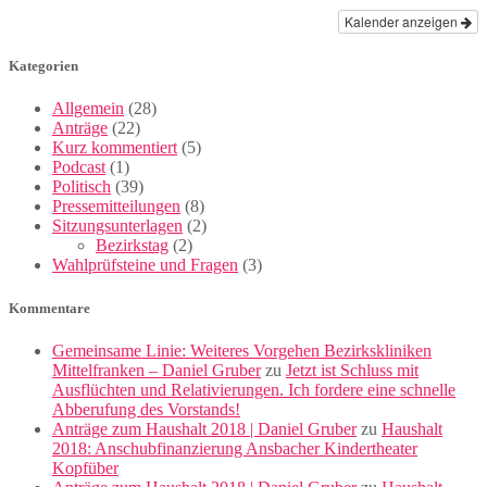
Kalender anzeigen
Kategorien
Allgemein
(28)
Anträge
(22)
Kurz kommentiert
(5)
Podcast
(1)
Politisch
(39)
Pressemitteilungen
(8)
Sitzungsunterlagen
(2)
Bezirkstag
(2)
Wahlprüfsteine und Fragen
(3)
Kommentare
Gemeinsame Linie: Weiteres Vorgehen Bezirkskliniken
Mittelfranken – Daniel Gruber
zu
Jetzt ist Schluss mit
Ausflüchten und Relativierungen. Ich fordere eine schnelle
Abberufung des Vorstands!
Anträge zum Haushalt 2018 | Daniel Gruber
zu
Haushalt
2018: Anschubfinanzierung Ansbacher Kindertheater
Kopfüber