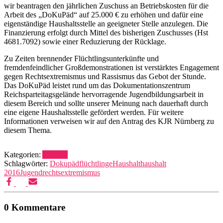
wir beantragen den jährlichen Zuschuss an Betriebskosten für die
Arbeit des „DoKuPäd“ auf 25.000 € zu erhöhen und dafür eine
eigenständige Haushaltsstelle an geeigneter Stelle anzulegen. Die
Finanzierung erfolgt durch Mittel des bisherigen Zuschusses (Hst
4681.7092) sowie einer Reduzierung der Rücklage.
Zu Zeiten brennender Flüchtlingsunterkünfte und
fremdenfeindlicher Großdemonstrationen ist verstärktes Engagement
gegen Rechtsextremismus und Rassismus das Gebot der Stunde.
Das DoKuPäd leistet rund um das Dokumentationszentrum
Reichsparteitagsgelände hervorragende Jugendbildungsarbeit in
diesem Bereich und sollte unserer Meinung nach dauerhaft durch
eine eigene Haushaltsstelle gefördert werden. Für weitere
Informationen verweisen wir auf den Antrag des KJR Nürnberg zu
diesem Thema.
Kategorien:
Anträge
Schlagwörter:
Dokupäd
flüchtlinge
Haushalt
haushalt
2016
Jugend
rechtsextremismus
0 Kommentare