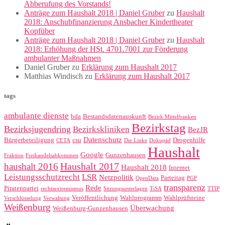
Abberufung des Vorstands!
Anträge zum Haushalt 2018 | Daniel Gruber
zu
Haushalt
2018: Anschubfinanzierung Ansbacher Kindertheater
Kopfüber
Anträge zum Haushalt 2018 | Daniel Gruber
zu
Haushalt
2018: Erhöhung der HSt. 4701.7001 zur Förderung
ambulanter Maßnahmen
Daniel Gruber
zu
Erklärung zum Haushalt 2017
Matthias Windisch
zu
Erklärung zum Haushalt 2017
tags
ambulante dienste
bda
Bestandsdatenauskunft
Bezirk Mittelfranken
Bezirkstag
Bezirksjugendring
Bezirkskliniken
BezJR
Datenschutz
Bürgerbeteiligung
csu
Drogenhilfe
CETA
Die Linke
Dokupäd
Haushalt
Google
Gunzenhausen
Fraktion
Freihandelsabkommen
Haushalt 2017
haushalt 2016
Haushalt 2018
Internet
Leistungsschutzrecht
LSR
Netzpolitik
Parteitag
OpenData
PGP
transparenz
Rede
Piratenpartei
rechtsextremismus
Sitzungsunterlagen
TiSA
TTIP
Veröffentlichung
Wahlprogramm
Wahlprüfsteine
Verschlüsselung
Verwaltung
Weißenburg
Überwachung
Weißenburg-Gunzenhausen