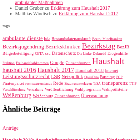
ambulanter Maßnahmen
Daniel Gruber
zu
Erklärung zum Haushalt 2017
Matthias Windisch
zu
Erklärung zum Haushalt 2017
tags
ambulante dienste
bda
Bestandsdatenauskunft
Bezirk Mittelfranken
Bezirkstag
Bezirksjugendring
Bezirkskliniken
BezJR
Datenschutz
Bürgerbeteiligung
csu
Drogenhilfe
CETA
Die Linke
Dokupäd
Haushalt
Google
Gunzenhausen
Fraktion
Freihandelsabkommen
Haushalt 2017
haushalt 2016
Haushalt 2018
Internet
Leistungsschutzrecht
LSR
Netzpolitik
Parteitag
OpenData
PGP
transparenz
Rede
Piratenpartei
rechtsextremismus
Sitzungsunterlagen
TiSA
TTIP
Veröffentlichung
Wahlprogramm
Wahlprüfsteine
Verschlüsselung
Verwaltung
Weißenburg
Überwachung
Weißenburg-Gunzenhausen
Ähnliche Beiträge
Anträge