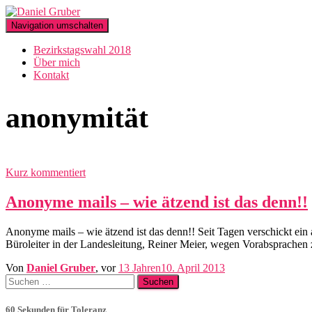
Navigation umschalten
Bezirkstagswahl 2018
Über mich
Kontakt
anonymität
Kurz kommentiert
Anonyme mails – wie ätzend ist das denn!!
Anonyme mails – wie ätzend ist das denn!! Seit Tagen verschickt ein
Büroleiter in der Landesleitung, Reiner Meier, wegen Vorabsprache
Von
Daniel Gruber
, vor
13 Jahren
10. April 2013
Suchen
nach:
60 Sekunden für Toleranz