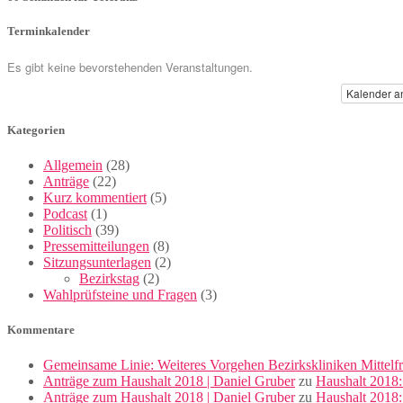
Terminkalender
Es gibt keine bevorstehenden Veranstaltungen.
Kalender a
Kategorien
Allgemein
(28)
Anträge
(22)
Kurz kommentiert
(5)
Podcast
(1)
Politisch
(39)
Pressemitteilungen
(8)
Sitzungsunterlagen
(2)
Bezirkstag
(2)
Wahlprüfsteine und Fragen
(3)
Kommentare
Gemeinsame Linie: Weiteres Vorgehen Bezirkskliniken Mittelf
Anträge zum Haushalt 2018 | Daniel Gruber
zu
Haushalt 2018:
Anträge zum Haushalt 2018 | Daniel Gruber
zu
Haushalt 2018