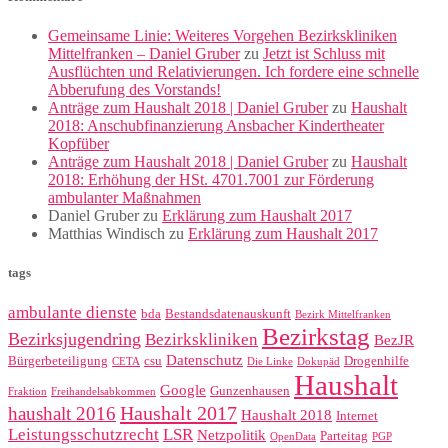
Gemeinsame Linie: Weiteres Vorgehen Bezirkskliniken
Mittelfranken – Daniel Gruber
zu
Jetzt ist Schluss mit
Ausflüchten und Relativierungen. Ich fordere eine schnelle
Abberufung des Vorstands!
Anträge zum Haushalt 2018 | Daniel Gruber
zu
Haushalt
2018: Anschubfinanzierung Ansbacher Kindertheater
Kopfüber
Anträge zum Haushalt 2018 | Daniel Gruber
zu
Haushalt
2018: Erhöhung der HSt. 4701.7001 zur Förderung
ambulanter Maßnahmen
Daniel Gruber
zu
Erklärung zum Haushalt 2017
Matthias Windisch
zu
Erklärung zum Haushalt 2017
tags
ambulante dienste
bda
Bestandsdatenauskunft
Bezirk Mittelfranken
Bezirkstag
Bezirksjugendring
Bezirkskliniken
BezJR
Datenschutz
Bürgerbeteiligung
csu
Drogenhilfe
CETA
Die Linke
Dokupäd
Haushalt
Google
Gunzenhausen
Fraktion
Freihandelsabkommen
Haushalt 2017
haushalt 2016
Haushalt 2018
Internet
Leistungsschutzrecht
LSR
Netzpolitik
Parteitag
OpenData
PGP