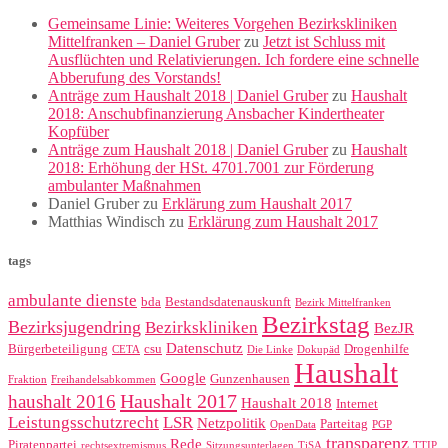
Gemeinsame Linie: Weiteres Vorgehen Bezirkskliniken
Mittelfranken – Daniel Gruber
zu
Jetzt ist Schluss mit
Ausflüchten und Relativierungen. Ich fordere eine schnelle
Abberufung des Vorstands!
Anträge zum Haushalt 2018 | Daniel Gruber
zu
Haushalt
2018: Anschubfinanzierung Ansbacher Kindertheater
Kopfüber
Anträge zum Haushalt 2018 | Daniel Gruber
zu
Haushalt
2018: Erhöhung der HSt. 4701.7001 zur Förderung
ambulanter Maßnahmen
Daniel Gruber
zu
Erklärung zum Haushalt 2017
Matthias Windisch
zu
Erklärung zum Haushalt 2017
tags
ambulante dienste
bda
Bestandsdatenauskunft
Bezirk Mittelfranken
Bezirkstag
Bezirksjugendring
Bezirkskliniken
BezJR
Datenschutz
Bürgerbeteiligung
csu
Drogenhilfe
CETA
Die Linke
Dokupäd
Haushalt
Google
Gunzenhausen
Fraktion
Freihandelsabkommen
Haushalt 2017
haushalt 2016
Haushalt 2018
Internet
Leistungsschutzrecht
LSR
Netzpolitik
Parteitag
OpenData
PGP
transparenz
Rede
Piratenpartei
rechtsextremismus
Sitzungsunterlagen
TiSA
TTIP