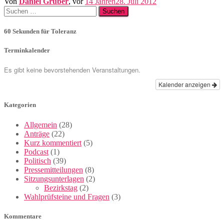
Von
Daniel Gruber
, vor
14 Jahren
28. Juli 2012
Suchen
nach:
60 Sekunden für Toleranz
Terminkalender
Es gibt keine bevorstehenden Veranstaltungen.
Kalender anzeigen
Kategorien
Allgemein
(28)
Anträge
(22)
Kurz kommentiert
(5)
Podcast
(1)
Politisch
(39)
Pressemitteilungen
(8)
Sitzungsunterlagen
(2)
Bezirkstag
(2)
Wahlprüfsteine und Fragen
(3)
Kommentare