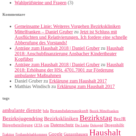
Wahlprüfsteine und Fragen
(3)
Kommentare
Gemeinsame Linie: Weiteres Vorgehen Bezirkskliniken
Mittelfranken – Daniel Gruber
zu
Jetzt ist Schluss mit
Ausflüchten und Relativierungen. Ich fordere eine schnelle
Abberufung des Vorstands!
Anträge zum Haushalt 2018 | Daniel Gruber
zu
Haushalt
2018: Anschubfinanzierung Ansbacher Kindertheater
Kopfüber
Anträge zum Haushalt 2018 | Daniel Gruber
zu
Haushalt
2018: Erhöhung der HSt. 4701.7001 zur Förderung
ambulanter Maßnahmen
Daniel Gruber
zu
Erklärung zum Haushalt 2017
Matthias Windisch
zu
Erklärung zum Haushalt 2017
tags
ambulante dienste
bda
Bestandsdatenauskunft
Bezirk Mittelfranken
Bezirkstag
Bezirksjugendring
Bezirkskliniken
BezJR
Datenschutz
Bürgerbeteiligung
csu
Drogenhilfe
CETA
Die Linke
Dokupäd
Haushalt
Google
Gunzenhausen
Fraktion
Freihandelsabkommen