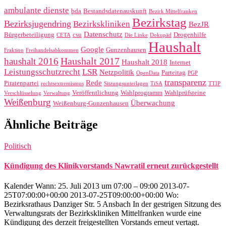
ambulante dienste
bda
Bestandsdatenauskunft
Bezirk Mittelfranken
Bezirkstag
Bezirksjugendring
Bezirkskliniken
BezJR
Datenschutz
Bürgerbeteiligung
csu
Drogenhilfe
CETA
Die Linke
Dokupäd
Haushalt
Google
Gunzenhausen
Fraktion
Freihandelsabkommen
Haushalt 2017
haushalt 2016
Haushalt 2018
Internet
Leistungsschutzrecht
LSR
Netzpolitik
Parteitag
OpenData
PGP
transparenz
Rede
Piratenpartei
rechtsextremismus
Sitzungsunterlagen
TiSA
TTIP
Veröffentlichung
Wahlprogramm
Wahlprüfsteine
Verschlüsselung
Verwaltung
Weißenburg
Überwachung
Weißenburg-Gunzenhausen
Ähnliche Beiträge
Politisch
Kündigung des Klinikvorstands Nawratil erneut zurückgestellt
Kalender Wann: 25. Juli 2013 um 07:00 – 09:00 2013-07-
25T07:00:00+00:00 2013-07-25T09:00:00+00:00 Wo:
Bezirksrathaus Danziger Str. 5 Ansbach In der gestrigen Sitzung des
Verwaltungsrats der Bezirkskliniken Mittelfranken wurde eine
Kündigung des derzeit freigestellten Vorstands erneut vertagt.