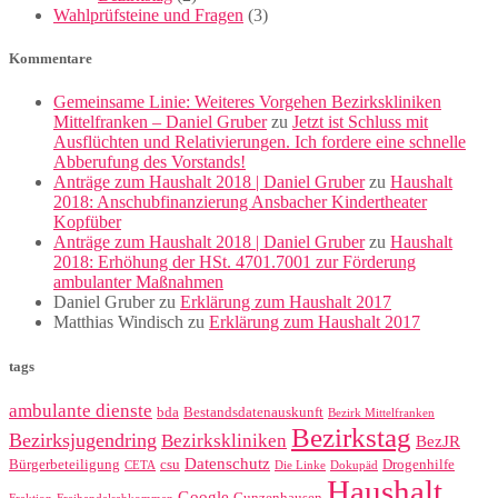
Wahlprüfsteine und Fragen
(3)
Kommentare
Gemeinsame Linie: Weiteres Vorgehen Bezirkskliniken
Mittelfranken – Daniel Gruber
zu
Jetzt ist Schluss mit
Ausflüchten und Relativierungen. Ich fordere eine schnelle
Abberufung des Vorstands!
Anträge zum Haushalt 2018 | Daniel Gruber
zu
Haushalt
2018: Anschubfinanzierung Ansbacher Kindertheater
Kopfüber
Anträge zum Haushalt 2018 | Daniel Gruber
zu
Haushalt
2018: Erhöhung der HSt. 4701.7001 zur Förderung
ambulanter Maßnahmen
Daniel Gruber
zu
Erklärung zum Haushalt 2017
Matthias Windisch
zu
Erklärung zum Haushalt 2017
tags
ambulante dienste
bda
Bestandsdatenauskunft
Bezirk Mittelfranken
Bezirkstag
Bezirksjugendring
Bezirkskliniken
BezJR
Datenschutz
Bürgerbeteiligung
csu
Drogenhilfe
CETA
Die Linke
Dokupäd
Haushalt
Google
Gunzenhausen