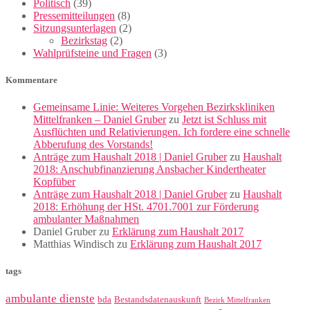
Politisch
(39)
Pressemitteilungen
(8)
Sitzungsunterlagen
(2)
Bezirkstag
(2)
Wahlprüfsteine und Fragen
(3)
Kommentare
Gemeinsame Linie: Weiteres Vorgehen Bezirkskliniken
Mittelfranken – Daniel Gruber
zu
Jetzt ist Schluss mit
Ausflüchten und Relativierungen. Ich fordere eine schnelle
Abberufung des Vorstands!
Anträge zum Haushalt 2018 | Daniel Gruber
zu
Haushalt
2018: Anschubfinanzierung Ansbacher Kindertheater
Kopfüber
Anträge zum Haushalt 2018 | Daniel Gruber
zu
Haushalt
2018: Erhöhung der HSt. 4701.7001 zur Förderung
ambulanter Maßnahmen
Daniel Gruber
zu
Erklärung zum Haushalt 2017
Matthias Windisch
zu
Erklärung zum Haushalt 2017
tags
ambulante dienste
bda
Bestandsdatenauskunft
Bezirk Mittelfranken