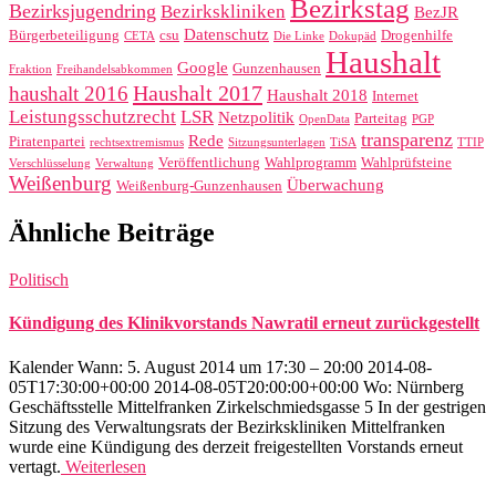
Bezirkstag
Bezirksjugendring
Bezirkskliniken
BezJR
Datenschutz
Bürgerbeteiligung
csu
Drogenhilfe
CETA
Die Linke
Dokupäd
Haushalt
Google
Gunzenhausen
Fraktion
Freihandelsabkommen
Haushalt 2017
haushalt 2016
Haushalt 2018
Internet
Leistungsschutzrecht
LSR
Netzpolitik
Parteitag
OpenData
PGP
transparenz
Rede
Piratenpartei
rechtsextremismus
Sitzungsunterlagen
TiSA
TTIP
Veröffentlichung
Wahlprogramm
Wahlprüfsteine
Verschlüsselung
Verwaltung
Weißenburg
Überwachung
Weißenburg-Gunzenhausen
Ähnliche Beiträge
Politisch
Kündigung des Klinikvorstands Nawratil erneut zurückgestellt
Kalender Wann: 5. August 2014 um 17:30 – 20:00 2014-08-
05T17:30:00+00:00 2014-08-05T20:00:00+00:00 Wo: Nürnberg
Geschäftsstelle Mittelfranken Zirkelschmiedsgasse 5 In der gestrigen
Sitzung des Verwaltungsrats der Bezirkskliniken Mittelfranken
wurde eine Kündigung des derzeit freigestellten Vorstands erneut
vertagt.
Weiterlesen