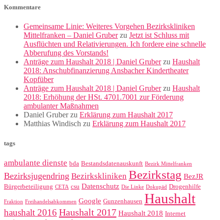
Kommentare
Gemeinsame Linie: Weiteres Vorgehen Bezirkskliniken
Mittelfranken – Daniel Gruber
zu
Jetzt ist Schluss mit
Ausflüchten und Relativierungen. Ich fordere eine schnelle
Abberufung des Vorstands!
Anträge zum Haushalt 2018 | Daniel Gruber
zu
Haushalt
2018: Anschubfinanzierung Ansbacher Kindertheater
Kopfüber
Anträge zum Haushalt 2018 | Daniel Gruber
zu
Haushalt
2018: Erhöhung der HSt. 4701.7001 zur Förderung
ambulanter Maßnahmen
Daniel Gruber
zu
Erklärung zum Haushalt 2017
Matthias Windisch
zu
Erklärung zum Haushalt 2017
tags
ambulante dienste
bda
Bestandsdatenauskunft
Bezirk Mittelfranken
Bezirkstag
Bezirksjugendring
Bezirkskliniken
BezJR
Datenschutz
Bürgerbeteiligung
csu
Drogenhilfe
CETA
Die Linke
Dokupäd
Haushalt
Google
Gunzenhausen
Fraktion
Freihandelsabkommen
Haushalt 2017
haushalt 2016
Haushalt 2018
Internet