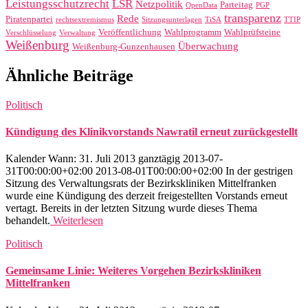
Leistungsschutzrecht
LSR
Netzpolitik
Parteitag
OpenData
PGP
transparenz
Rede
Piratenpartei
rechtsextremismus
Sitzungsunterlagen
TiSA
TTIP
Veröffentlichung
Wahlprogramm
Wahlprüfsteine
Verschlüsselung
Verwaltung
Weißenburg
Überwachung
Weißenburg-Gunzenhausen
Ähnliche Beiträge
Politisch
Kündigung des Klinikvorstands Nawratil erneut zurückgestellt
Kalender Wann: 31. Juli 2013 ganztägig 2013-07-
31T00:00:00+02:00 2013-08-01T00:00:00+02:00 In der gestrigen
Sitzung des Verwaltungsrats der Bezirkskliniken Mittelfranken
wurde eine Kündigung des derzeit freigestellten Vorstands erneut
vertagt. Bereits in der letzten Sitzung wurde dieses Thema
behandelt.
Weiterlesen
Politisch
Gemeinsame Linie: Weiteres Vorgehen Bezirkskliniken
Mittelfranken