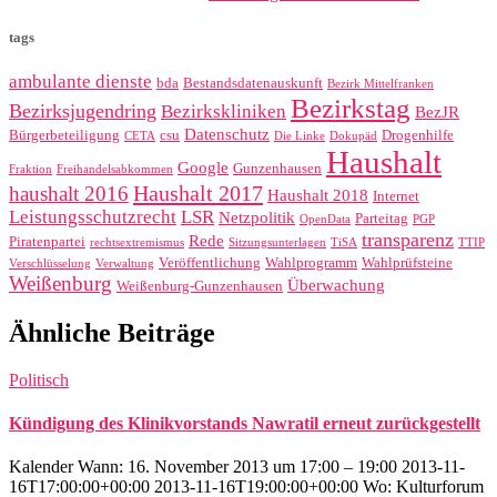
tags
ambulante dienste
bda
Bestandsdatenauskunft
Bezirk Mittelfranken
Bezirkstag
Bezirksjugendring
Bezirkskliniken
BezJR
Datenschutz
Bürgerbeteiligung
csu
Drogenhilfe
CETA
Die Linke
Dokupäd
Haushalt
Google
Gunzenhausen
Fraktion
Freihandelsabkommen
Haushalt 2017
haushalt 2016
Haushalt 2018
Internet
Leistungsschutzrecht
LSR
Netzpolitik
Parteitag
OpenData
PGP
transparenz
Rede
Piratenpartei
rechtsextremismus
Sitzungsunterlagen
TiSA
TTIP
Veröffentlichung
Wahlprogramm
Wahlprüfsteine
Verschlüsselung
Verwaltung
Weißenburg
Überwachung
Weißenburg-Gunzenhausen
Ähnliche Beiträge
Politisch
Kündigung des Klinikvorstands Nawratil erneut zurückgestellt
Kalender Wann: 16. November 2013 um 17:00 – 19:00 2013-11-
16T17:00:00+00:00 2013-11-16T19:00:00+00:00 Wo: Kulturforum