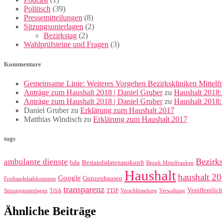
Politisch
(39)
Pressemitteilungen
(8)
Sitzungsunterlagen
(2)
Bezirkstag
(2)
Wahlprüfsteine und Fragen
(3)
Kommentare
Gemeinsame Linie: Weiteres Vorgehen Bezirkskliniken Mittelf
Anträge zum Haushalt 2018 | Daniel Gruber
zu
Haushalt 2018:
Anträge zum Haushalt 2018 | Daniel Gruber
zu
Haushalt 2018
Daniel Gruber
zu
Erklärung zum Haushalt 2017
Matthias Windisch
zu
Erklärung zum Haushalt 2017
tags
Bezirk
ambulante dienste
bda
Bestandsdatenauskunft
Bezirk Mittelfranken
Haushalt
haushalt 2
Google
Gunzenhausen
Freihandelsabkommen
transparenz
Veröffentlic
Sitzungsunterlagen
TiSA
TTIP
Verschlüsselung
Verwaltung
Ähnliche Beiträge