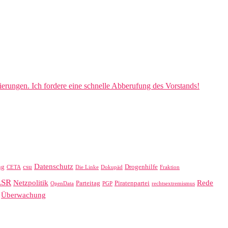
vierungen. Ich fordere eine schnelle Abberufung des Vorstands!
Datenschutz
ng
csu
Drogenhilfe
CETA
Die Linke
Dokupäd
Fraktion
LSR
Netzpolitik
Rede
Parteitag
Piratenpartei
OpenData
PGP
rechtsextremismus
Überwachung