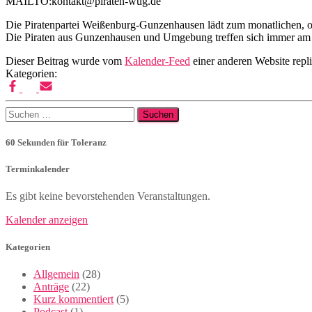
MAILTO:kontakt@piraten-wug.de
Die Piratenpartei Weißenburg-Gunzenhausen lädt zum monatlichen, of
Die Piraten aus Gunzenhausen und Umgebung treffen sich immer am l
Dieser Beitrag wurde vom
Kalender-Feed
einer anderen Website repli
Kategorien:
Suchen
nach:
60 Sekunden für Toleranz
Terminkalender
Es gibt keine bevorstehenden Veranstaltungen.
Kalender anzeigen
Kategorien
Allgemein
(28)
Anträge
(22)
Kurz kommentiert
(5)
Podcast
(1)