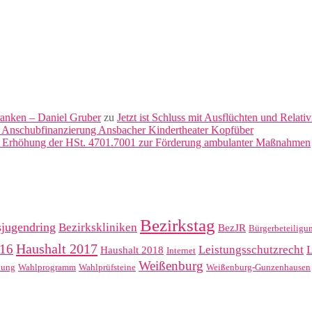
ranken – Daniel Gruber
zu
Jetzt ist Schluss mit Ausflüchten und Relati
 Anschubfinanzierung Ansbacher Kindertheater Kopfüber
: Erhöhung der HSt. 4701.7001 zur Förderung ambulanter Maßnahmen
Bezirkstag
sjugendring
Bezirkskliniken
BezJR
Bürgerbeteiligu
Haushalt 2017
016
Leistungsschutzrecht
Haushalt 2018
Internet
Weißenburg
hung
Wahlprogramm
Wahlprüfsteine
Weißenburg-Gunzenhausen