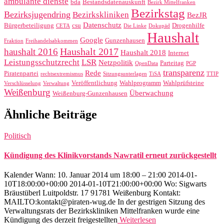
ambulante dienste
bda
Bestandsdatenauskunft
Bezirk Mittelfranken
Bezirkstag
Bezirksjugendring
Bezirkskliniken
BezJR
Datenschutz
Bürgerbeteiligung
csu
Drogenhilfe
CETA
Die Linke
Dokupäd
Haushalt
Google
Gunzenhausen
Fraktion
Freihandelsabkommen
Haushalt 2017
haushalt 2016
Haushalt 2018
Internet
Leistungsschutzrecht
LSR
Netzpolitik
Parteitag
OpenData
PGP
transparenz
Rede
Piratenpartei
rechtsextremismus
Sitzungsunterlagen
TiSA
TTIP
Veröffentlichung
Wahlprogramm
Wahlprüfsteine
Verschlüsselung
Verwaltung
Weißenburg
Überwachung
Weißenburg-Gunzenhausen
Ähnliche Beiträge
Politisch
Kündigung des Klinikvorstands Nawratil erneut zurückgestellt
Kalender Wann: 10. Januar 2014 um 18:00 – 21:00 2014-01-
10T18:00:00+00:00 2014-01-10T21:00:00+00:00 Wo: Sigwarts
Bräustüberl Luitpoldstr. 17 91781 Weißenburg Kontakt:
MAILTO:kontakt@piraten-wug.de In der gestrigen Sitzung des
Verwaltungsrats der Bezirkskliniken Mittelfranken wurde eine
Kündigung des derzeit freigestellten
Weiterlesen