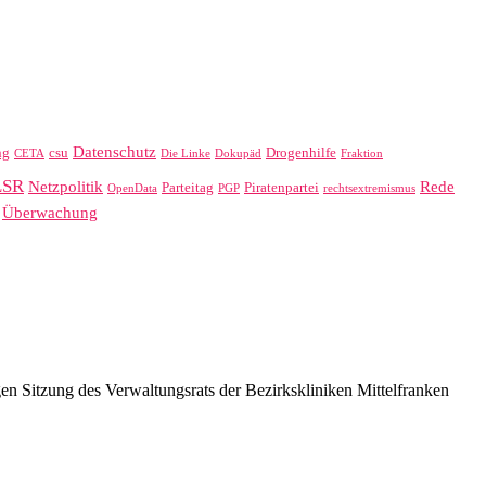
Datenschutz
ng
csu
Drogenhilfe
CETA
Die Linke
Dokupäd
Fraktion
LSR
Netzpolitik
Rede
Parteitag
Piratenpartei
OpenData
PGP
rechtsextremismus
Überwachung
Sitzung des Verwaltungsrats der Bezirkskliniken Mittelfranken