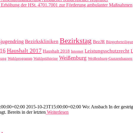
: Erhöhung der HSt. 4701.7001 zur Förderung ambulanter Maßnahmen
Bezirkstag
sjugendring
Bezirkskliniken
BezJR
Bürgerbeteiligu
Haushalt 2017
016
Leistungsschutzrecht
Haushalt 2018
Internet
Weißenburg
hung
Wahlprogramm
Wahlprüfsteine
Weißenburg-Gunzenhausen
0:00+02:00 2015-10-23T15:00:00+02:00 Wo: Ansbach In der gestrigen 
t. Bereits in der letzten
Weiterlesen