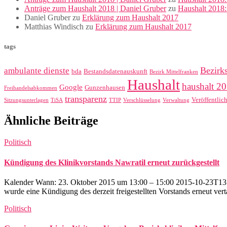
Anträge zum Haushalt 2018 | Daniel Gruber
zu
Haushalt 2018
Daniel Gruber
zu
Erklärung zum Haushalt 2017
Matthias Windisch
zu
Erklärung zum Haushalt 2017
tags
Bezirk
ambulante dienste
bda
Bestandsdatenauskunft
Bezirk Mittelfranken
Haushalt
haushalt 2
Google
Gunzenhausen
Freihandelsabkommen
transparenz
Veröffentlic
Sitzungsunterlagen
TiSA
TTIP
Verschlüsselung
Verwaltung
Ähnliche Beiträge
Politisch
Kündigung des Klinikvorstands Nawratil erneut zurückgestellt
Kalender Wann: 23. Oktober 2015 um 13:00 – 15:00 2015-10-23T13:0
wurde eine Kündigung des derzeit freigestellten Vorstands erneut vertag
Politisch