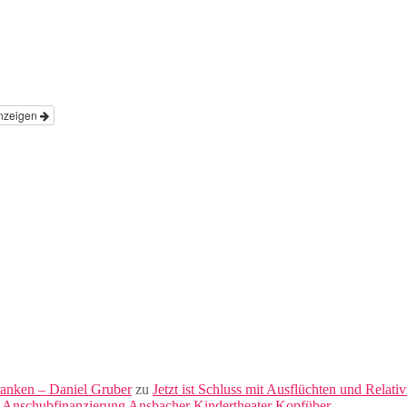
nzeigen
ranken – Daniel Gruber
zu
Jetzt ist Schluss mit Ausflüchten und Relati
 Anschubfinanzierung Ansbacher Kindertheater Kopfüber