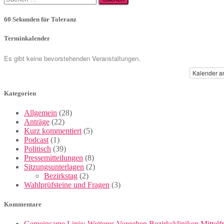
nach:
60 Sekunden für Toleranz
Terminkalender
Es gibt keine bevorstehenden Veranstaltungen.
Kalender a
Kategorien
Allgemein
(28)
Anträge
(22)
Kurz kommentiert
(5)
Podcast
(1)
Politisch
(39)
Pressemitteilungen
(8)
Sitzungsunterlagen
(2)
Bezirkstag
(2)
Wahlprüfsteine und Fragen
(3)
Kommentare
Gemeinsame Linie: Weiteres Vorgehen Bezirkskliniken Mittelf