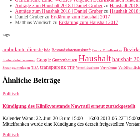
Anträge zum Haushalt 2018 | Daniel Gruber
zu
Haushalt 2018:
Anträge zum Haushalt 2018 | Daniel Gruber
zu
Haushalt 2018
Daniel Gruber
zu
Erklärung zum Haushalt 2017
Matthias Windisch
zu
Erklärung zum Haushalt 2017
tags
Bezirk
ambulante dienste
bda
Bestandsdatenauskunft
Bezirk Mittelfranken
Haushalt
haushalt 2
Google
Gunzenhausen
Freihandelsabkommen
transparenz
Veröffentlic
Sitzungsunterlagen
TiSA
TTIP
Verschlüsselung
Verwaltung
Ähnliche Beiträge
Politisch
Kündigung des Klinikvorstands Nawratil erneut zurückgestellt
Kalender Wann: 22. Juni 2013 um 15:00 – 16:00 2013-06-22T15:00:00
Mittelfranken wurde eine Kündigung des derzeit freigestellten Vorstand
Politisch