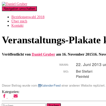
Navigation umschalten
Bezirkstagswahl 2018
Über mich
Kontakt
Veranstaltungs-Plakate k
Veröffentlicht von
Daniel Gruber
am
16. November 2015
16. Nov
22. Juni 2013 u
WANN:
Bei Stefan\
WO:
Pleinfeld
Dieser Beitrag wurde vom
Kalender-Feed
einer anderen Website repliziert.
Kategorien:
Suchen