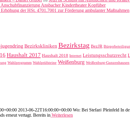
 Anschubfinanzierung Ansbacher Kindertheater Kopfüber
: Erhöhung der HSt. 4701.7001 zur Förderung ambulanter Maßnahmen
Bezirkstag
sjugendring
Bezirkskliniken
BezJR
Bürgerbeteiligu
Haushalt 2017
016
Leistungsschutzrecht
Haushalt 2018
Internet
Weißenburg
hung
Wahlprogramm
Wahlprüfsteine
Weißenburg-Gunzenhausen
+00:00 2013-06-22T16:00:00+00:00 Wo: Bei Stefan\ Pleinfeld In der g
s erneut vertagt. Bereits in
Weiterlesen