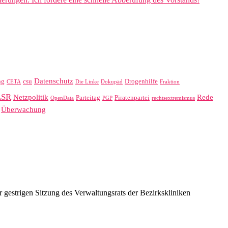
Datenschutz
ng
csu
Drogenhilfe
CETA
Die Linke
Dokupäd
Fraktion
LSR
Netzpolitik
Rede
Parteitag
Piratenpartei
OpenData
PGP
rechtsextremismus
Überwachung
estrigen Sitzung des Verwaltungsrats der Bezirkskliniken