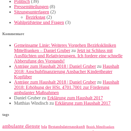
Politisch
(39)
Pressemitteilungen
(8)
Sitzungsunterlagen
(2)
Bezirkstag
(2)
Wahlprüfsteine und Fragen
(3)
Kommentare
Gemeinsame Linie: Weiteres Vorgehen Bezirkskliniken
Mittelfranken – Daniel Gruber
zu
Jetzt ist Schluss mit
Ausflüchten und Relativierungen. Ich fordere eine schnelle
Abberufung des Vorstands!
Anträge zum Haushalt 2018 | Daniel Gruber
zu
Haushalt
2018: Anschubfinanzierung Ansbacher Kindertheater
Kopfüber
Anträge zum Haushalt 2018 | Daniel Gruber
zu
Haushalt
2018: Erhöhung der HSt. 4701.7001 zur Förderung
ambulanter Maßnahmen
Daniel Gruber
zu
Erklärung zum Haushalt 2017
Matthias Windisch
zu
Erklärung zum Haushalt 2017
tags
ambulante dienste
bda
Bestandsdatenauskunft
Bezirk Mittelfranken