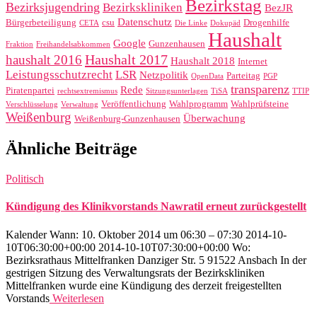
Bezirkstag
Bezirksjugendring
Bezirkskliniken
BezJR
Datenschutz
Bürgerbeteiligung
csu
Drogenhilfe
CETA
Die Linke
Dokupäd
Haushalt
Google
Gunzenhausen
Fraktion
Freihandelsabkommen
Haushalt 2017
haushalt 2016
Haushalt 2018
Internet
Leistungsschutzrecht
LSR
Netzpolitik
Parteitag
OpenData
PGP
transparenz
Rede
Piratenpartei
rechtsextremismus
Sitzungsunterlagen
TiSA
TTIP
Veröffentlichung
Wahlprogramm
Wahlprüfsteine
Verschlüsselung
Verwaltung
Weißenburg
Überwachung
Weißenburg-Gunzenhausen
Ähnliche Beiträge
Politisch
Kündigung des Klinikvorstands Nawratil erneut zurückgestellt
Kalender Wann: 10. Oktober 2014 um 06:30 – 07:30 2014-10-
10T06:30:00+00:00 2014-10-10T07:30:00+00:00 Wo:
Bezirksrathaus Mittelfranken Danziger Str. 5 91522 Ansbach In der
gestrigen Sitzung des Verwaltungsrats der Bezirkskliniken
Mittelfranken wurde eine Kündigung des derzeit freigestellten
Vorstands
Weiterlesen