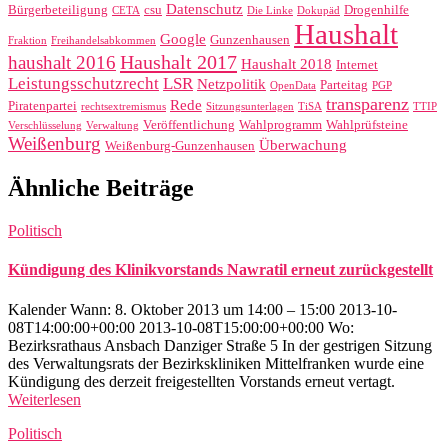
Datenschutz
Bürgerbeteiligung
csu
Drogenhilfe
CETA
Die Linke
Dokupäd
Haushalt
Google
Gunzenhausen
Fraktion
Freihandelsabkommen
Haushalt 2017
haushalt 2016
Haushalt 2018
Internet
Leistungsschutzrecht
LSR
Netzpolitik
Parteitag
OpenData
PGP
transparenz
Rede
Piratenpartei
rechtsextremismus
Sitzungsunterlagen
TiSA
TTIP
Veröffentlichung
Wahlprogramm
Wahlprüfsteine
Verschlüsselung
Verwaltung
Weißenburg
Überwachung
Weißenburg-Gunzenhausen
Ähnliche Beiträge
Politisch
Kündigung des Klinikvorstands Nawratil erneut zurückgestellt
Kalender Wann: 8. Oktober 2013 um 14:00 – 15:00 2013-10-
08T14:00:00+00:00 2013-10-08T15:00:00+00:00 Wo:
Bezirksrathaus Ansbach Danziger Straße 5 In der gestrigen Sitzung
des Verwaltungsrats der Bezirkskliniken Mittelfranken wurde eine
Kündigung des derzeit freigestellten Vorstands erneut vertagt.
Weiterlesen
Politisch