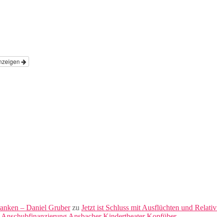
nzeigen
ranken – Daniel Gruber
zu
Jetzt ist Schluss mit Ausflüchten und Relati
 Anschubfinanzierung Ansbacher Kindertheater Kopfüber