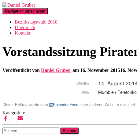
Navigation umschalten
Bezirkstagswahl 2018
Über mich
Kontakt
Vorstandssitzung Pirate
Veröffentlicht von
Daniel Gruber
am
16. November 2015
16. Nov
14. August 201
WANN:
Mumble ( Telefonko
WO:
Dieser Beitrag wurde vom
Kalender-Feed
einer anderen Website repliziert.
Kategorien:
Suchen
nach: