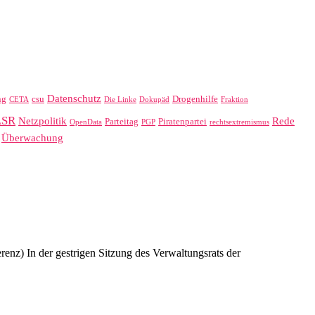
Datenschutz
ng
csu
Drogenhilfe
CETA
Die Linke
Dokupäd
Fraktion
LSR
Netzpolitik
Rede
Parteitag
Piratenpartei
OpenData
PGP
rechtsextremismus
Überwachung
) In der gestrigen Sitzung des Verwaltungsrats der