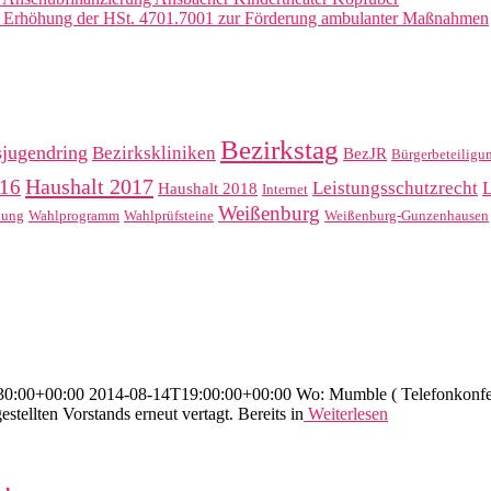
: Erhöhung der HSt. 4701.7001 zur Förderung ambulanter Maßnahmen
Bezirkstag
sjugendring
Bezirkskliniken
BezJR
Bürgerbeteiligu
Haushalt 2017
016
Leistungsschutzrecht
Haushalt 2018
Internet
Weißenburg
hung
Wahlprogramm
Wahlprüfsteine
Weißenburg-Gunzenhausen
:00+00:00 2014-08-14T19:00:00+00:00 Wo: Mumble ( Telefonkonferenz
stellten Vorstands erneut vertagt. Bereits in
Weiterlesen