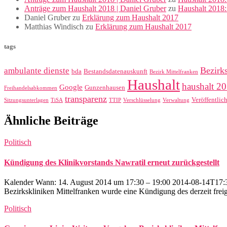
Anträge zum Haushalt 2018 | Daniel Gruber
zu
Haushalt 2018
Daniel Gruber
zu
Erklärung zum Haushalt 2017
Matthias Windisch
zu
Erklärung zum Haushalt 2017
tags
Bezirk
ambulante dienste
bda
Bestandsdatenauskunft
Bezirk Mittelfranken
Haushalt
haushalt 2
Google
Gunzenhausen
Freihandelsabkommen
transparenz
Veröffentlic
Sitzungsunterlagen
TiSA
TTIP
Verschlüsselung
Verwaltung
Ähnliche Beiträge
Politisch
Kündigung des Klinikvorstands Nawratil erneut zurückgestellt
Kalender Wann: 14. August 2014 um 17:30 – 19:00 2014-08-14T17:30
Bezirkskliniken Mittelfranken wurde eine Kündigung des derzeit freige
Politisch