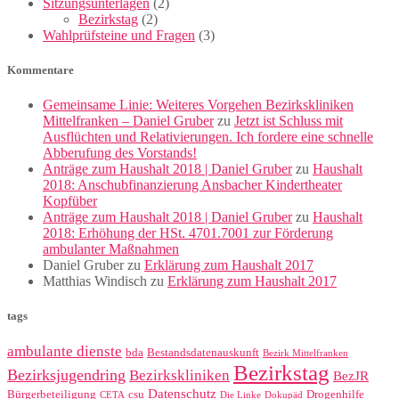
Sitzungsunterlagen
(2)
Bezirkstag
(2)
Wahlprüfsteine und Fragen
(3)
Kommentare
Gemeinsame Linie: Weiteres Vorgehen Bezirkskliniken
Mittelfranken – Daniel Gruber
zu
Jetzt ist Schluss mit
Ausflüchten und Relativierungen. Ich fordere eine schnelle
Abberufung des Vorstands!
Anträge zum Haushalt 2018 | Daniel Gruber
zu
Haushalt
2018: Anschubfinanzierung Ansbacher Kindertheater
Kopfüber
Anträge zum Haushalt 2018 | Daniel Gruber
zu
Haushalt
2018: Erhöhung der HSt. 4701.7001 zur Förderung
ambulanter Maßnahmen
Daniel Gruber
zu
Erklärung zum Haushalt 2017
Matthias Windisch
zu
Erklärung zum Haushalt 2017
tags
ambulante dienste
bda
Bestandsdatenauskunft
Bezirk Mittelfranken
Bezirkstag
Bezirksjugendring
Bezirkskliniken
BezJR
Datenschutz
Bürgerbeteiligung
csu
Drogenhilfe
CETA
Die Linke
Dokupäd