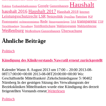
Haushalt
Google
Gunzenhausen
Fraktion
Freihandelsabkommen
Haushalt 2017
haushalt 2016
Haushalt 2018
Internet
Leistungsschutzrecht
LSR
Netzpolitik
Parteitag
OpenData
PGP
transparenz
Rede
Piratenpartei
rechtsextremismus
Sitzungsunterlagen
TiSA
TTIP
Veröffentlichung
Wahlprogramm
Wahlprüfsteine
Verschlüsselung
Verwaltung
Weißenburg
Überwachung
Weißenburg-Gunzenhausen
Ähnliche Beiträge
Politisch
Kündigung des Klinikvorstands Nawratil erneut zurückgestellt
Kalender Wann: 8. August 2013 um 17:00 – 20:00 2013-08-
08T17:00:00+00:00 2013-08-08T20:00:00+00:00 Wo:
Geschäftsstelle Mittelfranken\ Zirkelschmiedsgasse 5\ 90402
Nürnberg In der gestrigen Sitzung des Verwaltungsrats der
Bezirkskliniken Mittelfranken wurde eine Kündigung des derzeit
freigestellten Vorstands erneut
Weiterlesen
Politisch