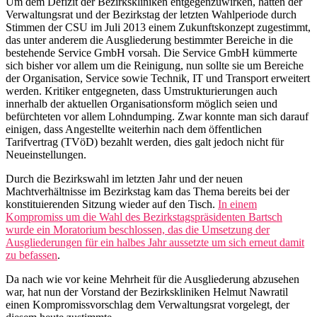
Um dem Defizit der Bezirkskliniken entgegenzuwirken, hatten der
Verwaltungsrat und der Bezirkstag der letzten Wahlperiode durch
Stimmen der CSU im Juli 2013 einem Zukunftskonzept zugestimmt,
das unter anderem die Ausgliederung bestimmter Bereiche in die
bestehende Service GmbH vorsah. Die Service GmbH kümmerte
sich bisher vor allem um die Reinigung, nun sollte sie um Bereiche
der Organisation, Service sowie Technik, IT und Transport erweitert
werden. Kritiker entgegneten, dass Umstrukturierungen auch
innerhalb der aktuellen Organisationsform möglich seien und
befürchteten vor allem Lohndumping. Zwar konnte man sich darauf
einigen, dass Angestellte weiterhin nach dem öffentlichen
Tarifvertrag (TVöD) bezahlt werden, dies galt jedoch nicht für
Neueinstellungen.
Durch die Bezirkswahl im letzten Jahr und der neuen
Machtverhältnisse im Bezirkstag kam das Thema bereits bei der
konstituierenden Sitzung wieder auf den Tisch.
In einem
Kompromiss um die Wahl des Bezirkstagspräsidenten Bartsch
wurde ein Moratorium beschlossen, das die Umsetzung der
Ausgliederungen für ein halbes Jahr aussetzte um sich erneut damit
zu befassen
.
Da nach wie vor keine Mehrheit für die Ausgliederung abzusehen
war, hat nun der Vorstand der Bezirkskliniken Helmut Nawratil
einen Kompromissvorschlag dem Verwaltungsrat vorgelegt, der