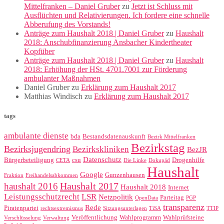
Mittelfranken – Daniel Gruber
zu
Jetzt ist Schluss mit
Ausflüchten und Relativierungen. Ich fordere eine schnelle
Abberufung des Vorstands!
Anträge zum Haushalt 2018 | Daniel Gruber
zu
Haushalt
2018: Anschubfinanzierung Ansbacher Kindertheater
Kopfüber
Anträge zum Haushalt 2018 | Daniel Gruber
zu
Haushalt
2018: Erhöhung der HSt. 4701.7001 zur Förderung
ambulanter Maßnahmen
Daniel Gruber
zu
Erklärung zum Haushalt 2017
Matthias Windisch
zu
Erklärung zum Haushalt 2017
tags
ambulante dienste
bda
Bestandsdatenauskunft
Bezirk Mittelfranken
Bezirkstag
Bezirksjugendring
Bezirkskliniken
BezJR
Datenschutz
Bürgerbeteiligung
csu
Drogenhilfe
CETA
Die Linke
Dokupäd
Haushalt
Google
Gunzenhausen
Fraktion
Freihandelsabkommen
Haushalt 2017
haushalt 2016
Haushalt 2018
Internet
Leistungsschutzrecht
LSR
Netzpolitik
Parteitag
OpenData
PGP
transparenz
Rede
Piratenpartei
rechtsextremismus
Sitzungsunterlagen
TiSA
TTIP
Veröffentlichung
Wahlprogramm
Wahlprüfsteine
Verschlüsselung
Verwaltung