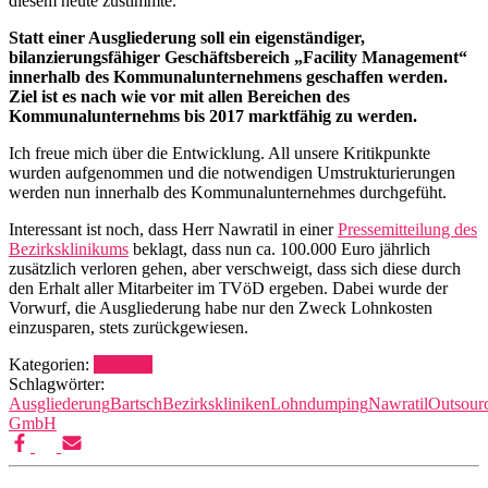
diesem heute zustimmte.
Statt einer Ausgliederung soll ein eigenständiger,
bilanzierungsfähiger Geschäftsbereich „Facility Management“
innerhalb des Kommunalunternehmens geschaffen werden.
Ziel ist es nach wie vor mit allen Bereichen des
Kommunalunternehms bis 2017 marktfähig zu werden.
Ich freue mich über die Entwicklung. All unsere Kritikpunkte
wurden aufgenommen und die notwendigen Umstrukturierungen
werden nun innerhalb des Kommunalunternehmes durchgefüht.
Interessant ist noch, dass Herr Nawratil in einer
Pressemitteilung des
Bezirksklinikums
beklagt, dass nun ca. 100.000 Euro jährlich
zusätzlich verloren gehen, aber verschweigt, dass sich diese durch
den Erhalt aller Mitarbeiter im TVöD ergeben. Dabei wurde der
Vorwurf, die Ausgliederung habe nur den Zweck Lohnkosten
einzusparen, stets zurückgewiesen.
Kategorien:
Politisch
Schlagwörter:
Ausgliederung
Bartsch
Bezirkskliniken
Lohndumping
Nawratil
Outsour
GmbH